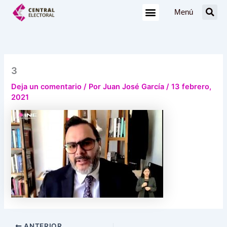
Ir
Menú
al
contenido
3
Deja un comentario
/ Por
Juan José García
/
13 febrero,
2021
ANTERIOR