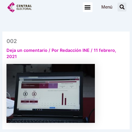
Ir
Menú
al
contenido
002
Deja un comentario
/ Por
Redacción INE
/
11 febrero,
2021