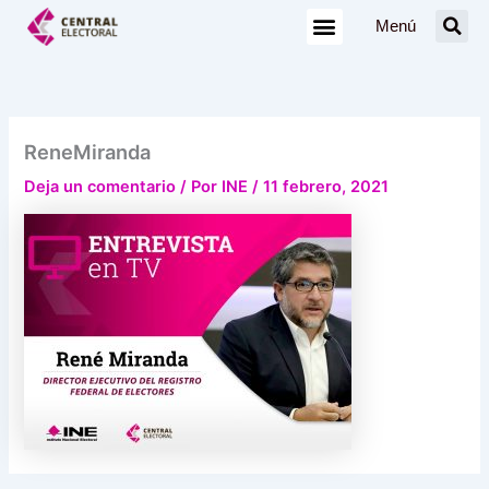
Ir
Menú
al
contenido
ReneMiranda
Deja un comentario
/ Por
INE
/
11 febrero, 2021