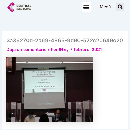
Ir
Menú
al
contenido
3a36270d-2c69-4865-9d90-572c20649c20
Deja un comentario
/ Por
INE
/
7 febrero, 2021