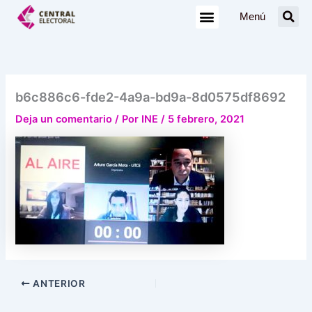
Ir
Menú
al
contenido
b6c886c6-fde2-4a9a-bd9a-8d0575df8692
Deja un comentario
/ Por
INE
/
5 febrero, 2021
ANTERIOR