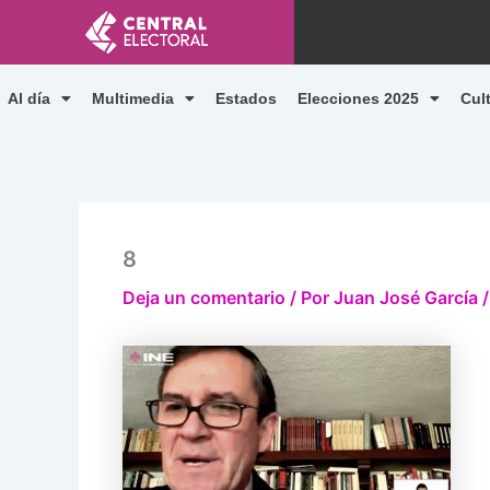
Ir
al
contenido
Al día
Multimedia
Estados
Elecciones 2025
Cul
8
Deja un comentario
/ Por
Juan José García