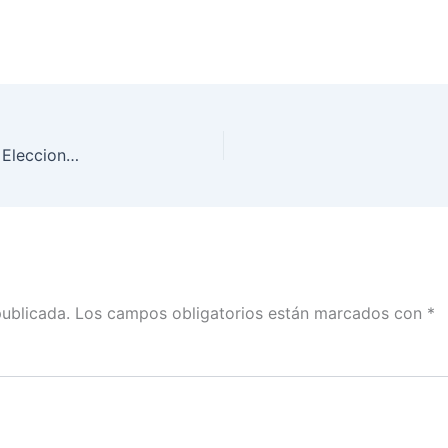
Presentación del Cuaderno Anticorrupción en las Elecciones 2020-2021
publicada.
Los campos obligatorios están marcados con
*