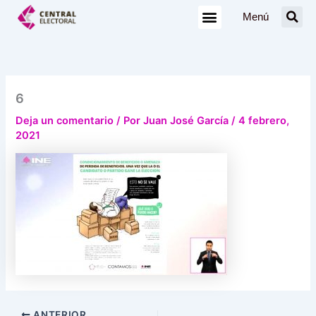
Ir
Menú
al
contenido
6
Deja un comentario
/ Por
Juan José García
/
4 febrero,
2021
ANTERIOR