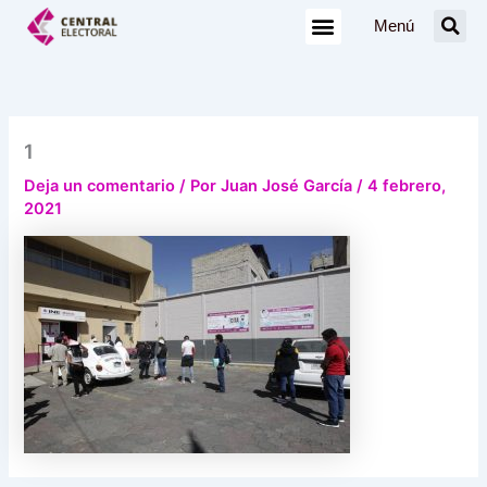
Ir
Menú
al
contenido
1
Deja un comentario
/ Por
Juan José García
/
4 febrero,
2021