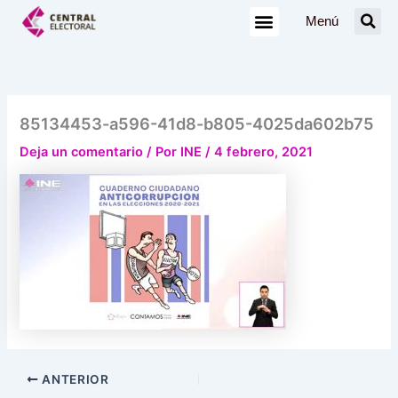
Ir
Menú
al
contenido
85134453-a596-41d8-b805-4025da602b75
Deja un comentario
/ Por
INE
/
4 febrero, 2021
ANTERIOR