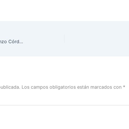
Sería inoportuno aplazar comicios de 2021: Lorenzo Córdova
publicada.
Los campos obligatorios están marcados con
*