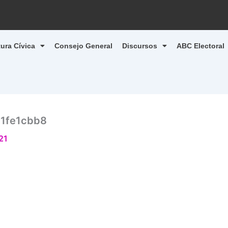
tura Cívica
Consejo General
Discursos
ABC Electoral
1fe1cbb8
21