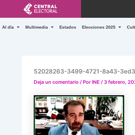
Ir
al
contenido
Al día
Multimedia
Estados
Elecciones 2025
Cul
52028263-3499-4721-8a43-3ed3
Deja un comentario
/ Por
INE
/
3 febrero, 20