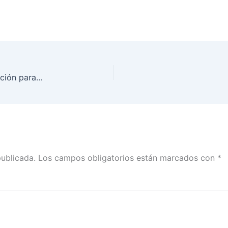
Aprueba el INE el modelo de boleta y documentación para la Jornada Electoral del 6 de junio
publicada.
Los campos obligatorios están marcados con
*