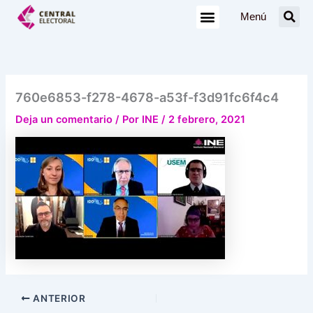
Ir
Menú
al
contenido
760e6853-f278-4678-a53f-f3d91fc6f4c4
Deja un comentario
/ Por
INE
/
2 febrero, 2021
ANTERIOR