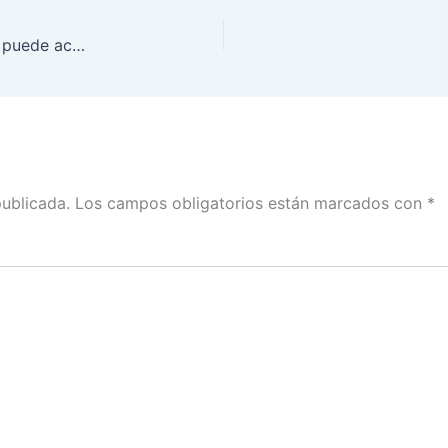
A partir de ayer y hasta el 10 de febrero la gente puede acudir a los módulos de atención ciudadana con o sin cita: René Miranda
publicada.
Los campos obligatorios están marcados con
*