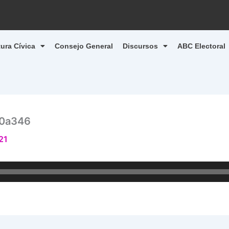
tura Cívica
Consejo General
Discursos
ABC Electoral
0a346
21