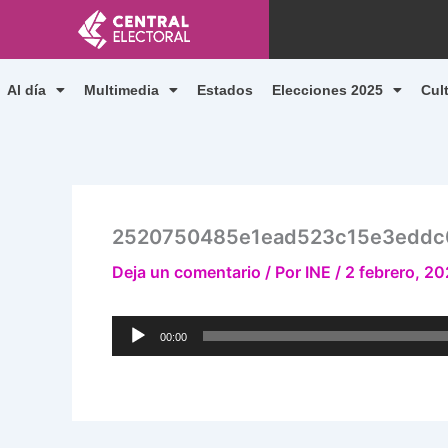
Ir
al
contenido
Al día
Multimedia
Estados
Elecciones 2025
Cul
2520750485e1ead523c15e3eddc
Deja un comentario
/ Por
INE
/
2 febrero, 20
Reproductor
00:00
de
audio