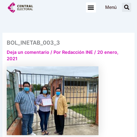
Ir
Menú
al
contenido
BOL_INETAB_003_3
Deja un comentario
/ Por
Redacción INE
/
20 enero,
2021