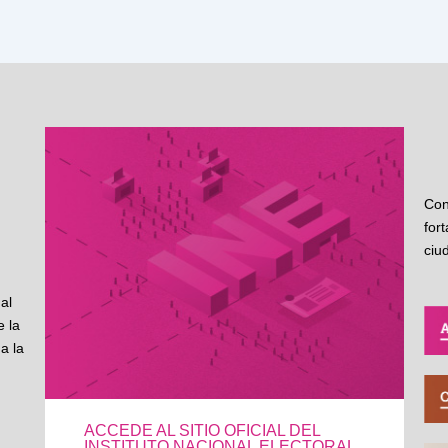
Con
for
ciu
al
 la
a la
ACCEDE AL SITIO OFICIAL DEL
INSTITUTO NACIONAL ELECTORAL