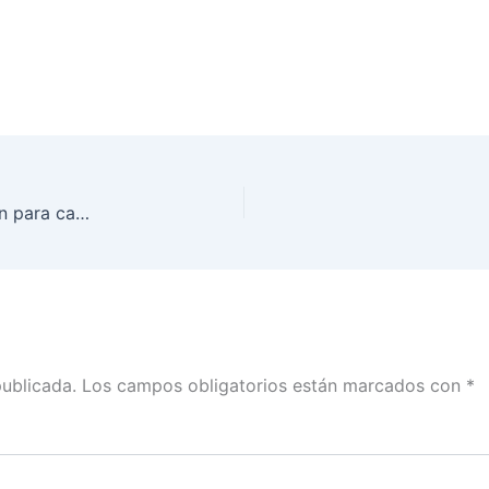
El INE aplicó un conjunto de acciones de inclusión para candidaturas: Murayama con Ana Francisca Vega
publicada.
Los campos obligatorios están marcados con
*