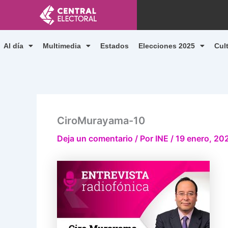
Ir
al
contenido
Al día
Multimedia
Estados
Elecciones 2025
Cul
CiroMurayama-10
Deja un comentario
/ Por
INE
/
19 enero, 20