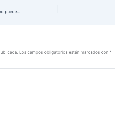
La Constitución solo acota que los gobernantes no pueden beneficiar o lesionar a los actores políticos: Murayama en Así Las Cosas
publicada.
Los campos obligatorios están marcados con
*