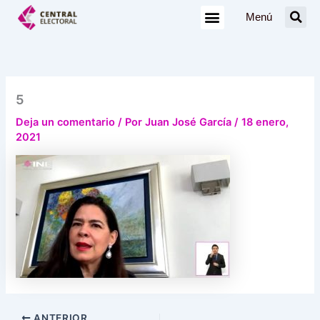
Ir
Menú
al
contenido
5
Deja un comentario
/ Por
Juan José García
/
18 enero,
2021
ANTERIOR