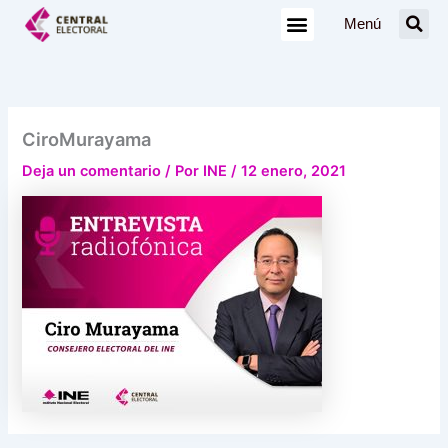
Ir
Menú
al
contenido
CiroMurayama
Deja un comentario
/ Por
INE
/
12 enero, 2021