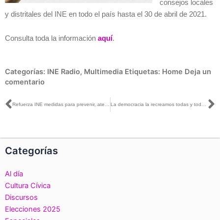
consejos locales
y distritales del INE en todo el país hasta el 30 de abril de 2021.
Consulta toda la información
aquí
.
Categorías:
INE Radio
,
Multimedia
Etiquetas:
Home
Deja un
comentario
Ant
S
Refuerza INE medidas para prevenir, atender, sancionar, reparar y erradicar la violencia política contra las mujeres en razón de género
La democracia la recreamos todas y todos: Claudia Zavala
Categorías
Al día
Cultura Cívica
Discursos
Elecciones 2025