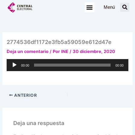
Ir
Menú
al
contenido
2774536df1172e3fb5a59059e612d47e
Deja un comentario
/ Por
INE
/
30 diciembre, 2020
Reproductor
00:00
00:00
de
audio
ANTERIOR
Deja una respuesta