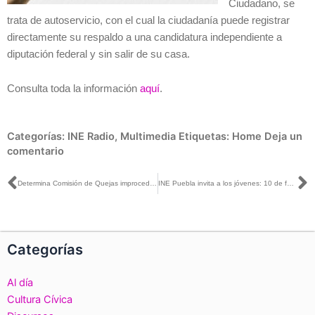
Ciudadano, se
trata de autoservicio, con el cual la ciudadanía puede registrar
directamente su respaldo a una candidatura independiente a
diputación federal y sin salir de su casa.
Consulta toda la información
aquí
.
Categorías:
INE Radio
,
Multimedia
Etiquetas:
Home
Deja un
comentario
Ant
S
Determina Comisión de Quejas improcedencia para retirar de redes sociales los videos sobre la vacuna de COVID-19
INE Puebla invita a los jóvenes: 10 de febrero, último día para inscribirse
Categorías
Al día
Cultura Cívica