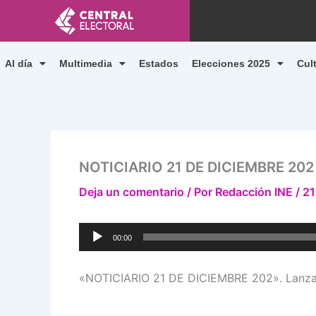
Ir
al
contenido
Al día
Multimedia
Estados
Elecciones 2025
Cul
NOTICIARIO 21 DE DICIEMBRE 202
Deja un comentario
/ Por
Redacción INE
/
21
Reproductor
00:00
de
audio
«NOTICIARIO 21 DE DICIEMBRE 202». Lanzam