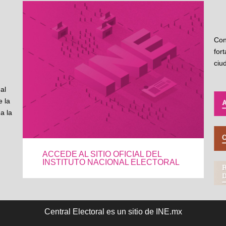
Con
for
ciu
al
 la
a la
ACCEDE AL SITIO OFICIAL DEL
INSTITUTO NACIONAL ELECTORAL
Central Electoral es un sitio de INE.mx