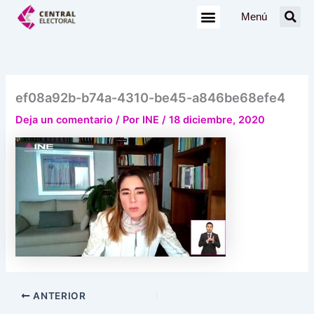
Ir
Menú
al
contenido
ef08a92b-b74a-4310-be45-a846be68efe4
Deja un comentario
/ Por
INE
/
18 diciembre, 2020
ANTERIOR