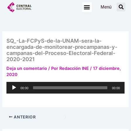
Ir
Menú
al
contenido
SQ_-La-FCPyS-de-la-UNAM-sera-la-
encargada-de-monitorear-precampanas-y-
campanas-del-Proceso-Electoral-Federal-
2020-2021
Deja un comentario
/ Por
Redacción INE
/
17 diciembre,
2020
Reproductor
00:00
00:00
de
audio
ANTERIOR