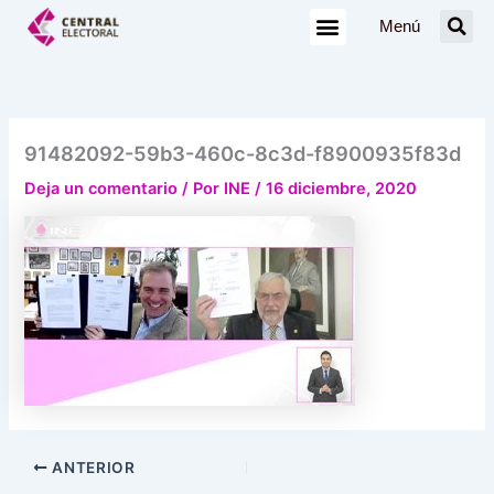
Ir
Menú
al
contenido
91482092-59b3-460c-8c3d-f8900935f83d
Deja un comentario
/ Por
INE
/
16 diciembre, 2020
ANTERIOR