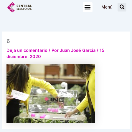
Ir
Menú
al
contenido
6
Deja un comentario
/ Por
Juan José García
/
15
diciembre, 2020