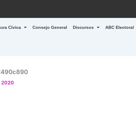
tura Cívica
Consejo General
Discursos
ABC Electoral
2490c890
, 2020