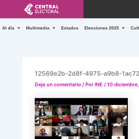
Ir
al
contenido
Al día
Multimedia
Estados
Elecciones 2025
Cul
12569e2b-2d8f-4975-a9b8-1ac7
Deja un comentario
/ Por
INE
/
10 diciembre