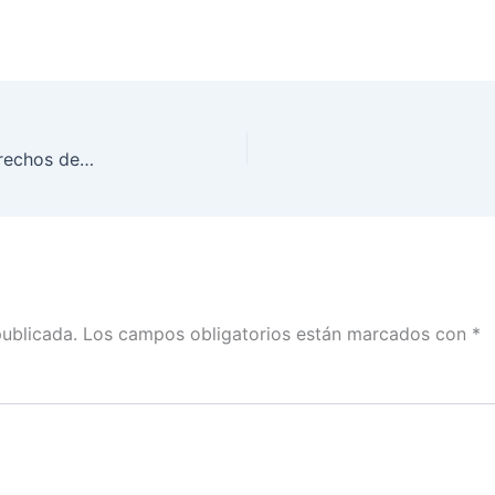
Refrenda INE compromiso para garantizar los derechos de las y los migrantes
publicada.
Los campos obligatorios están marcados con
*