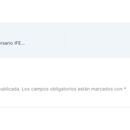
Clausura del Evento de Conmemoración 30 aniversario IFE-INE 1990-2020
publicada.
Los campos obligatorios están marcados con
*