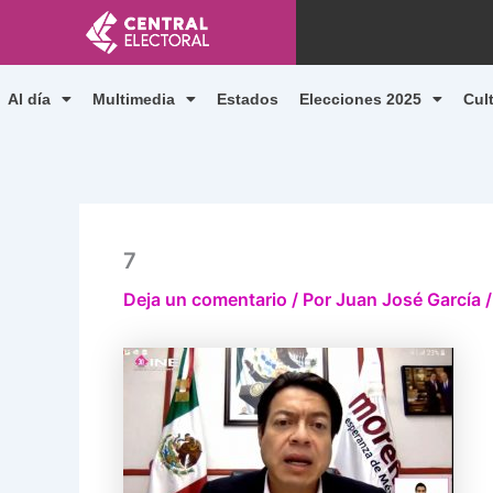
Ir
al
contenido
Al día
Multimedia
Estados
Elecciones 2025
Cul
7
Deja un comentario
/ Por
Juan José García