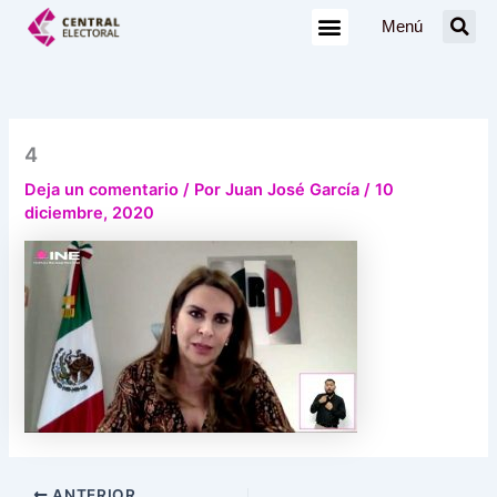
Ir
Menú
al
contenido
4
Deja un comentario
/ Por
Juan José García
/
10
diciembre, 2020
ANTERIOR