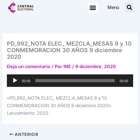
Ir
Menú
al
contenido
PD_992_NOTA ELEC_ MEZCLA_MESAS 9 y 10
CONMEMORACION 30 AÑOS 9 diciembre
2020
Deja un comentario
/ Por
INE
/
9 diciembre, 2020
Reproductor
00:00
00:00
de
audio
«PD_992_NOTA ELEC_ MEZCLA_MESAS 9 y 10
CONMEMORACION 30 AÑOS 9 diciembre 2020».
Lanzamiento: 2020.
ANTERIOR