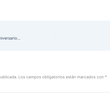
Mesas 7 y 8 del Evento de Conmemoración 30 aniversario IFE-INE 1990-2020, transmitido por la plataforma del INE
publicada.
Los campos obligatorios están marcados con
*