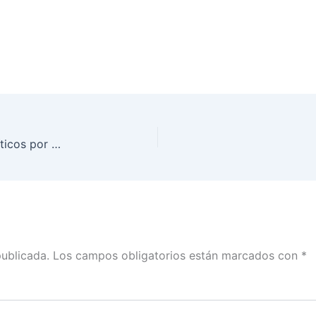
Firma de Manifiesto Nacional de los Partidos Políticos por una Democracia Paritaria y Libre de Violencia de Género, en la Conmemoración del 30 aniversario del IFE-INE
publicada.
Los campos obligatorios están marcados con
*