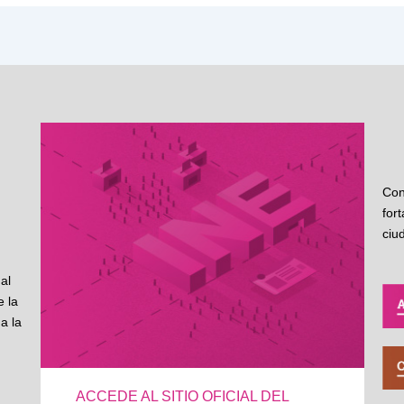
Con
for
ciu
al
 la
a la
ACCEDE AL SITIO OFICIAL DEL