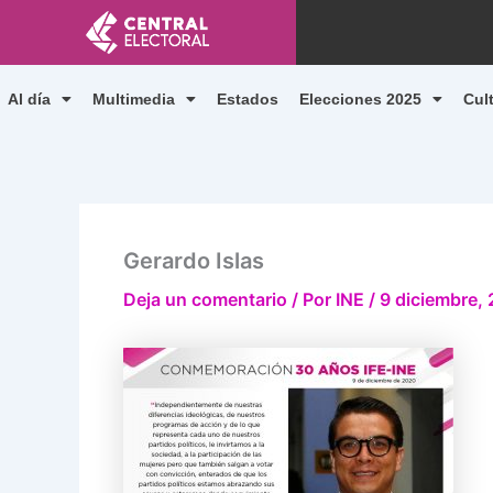
Ir
al
contenido
Al día
Multimedia
Estados
Elecciones 2025
Cul
Gerardo Islas
Deja un comentario
/ Por
INE
/
9 diciembre,