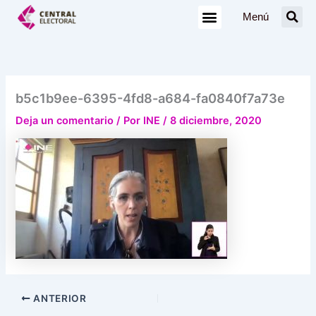
Ir
Menú
al
contenido
b5c1b9ee-6395-4fd8-a684-fa0840f7a73e
Deja un comentario
/ Por
INE
/
8 diciembre, 2020
ANTERIOR