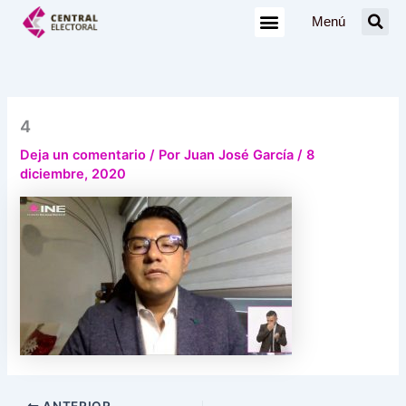
Ir
Menú
al
contenido
4
Deja un comentario
/ Por
Juan José García
/
8
diciembre, 2020