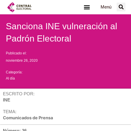
Ir
Menú
al
contenido
Sanciona INE vulneración al
Padrón Electoral
Publicado el:
noviembre 26, 2020
Categoría:
Al día
ESCRITO POR:
INE
TEMA:
Comunicados de Prensa
Número: 36