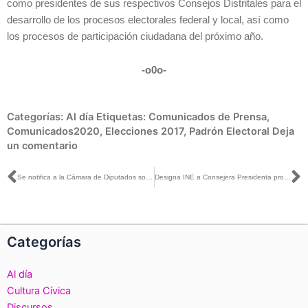
como presidentes de sus respectivos Consejos Distritales para el
desarrollo de los procesos electorales federal y local, así como
los procesos de participación ciudadana del próximo año.
-o0o-
Categorías:
Al día
Etiquetas:
Comunicados de Prensa
,
Comunicados2020
,
Elecciones 2017
,
Padrón Electoral
Deja
un comentario
Ant
S
Se notifica a la Cámara de Diputados sobre la sanción a Fernández Noroña por violencia política de género: Ciro Murayama con Azucena Uresti
Designa INE a Consejera Presidenta provisional del Instituto Morelense de Procesos Electorales y Participación Ciudadana
Categorías
Al día
Cultura Cívica
Discursos