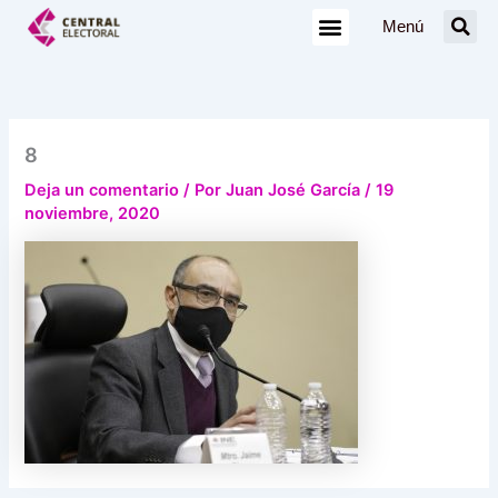
Ir
Menú
al
contenido
8
Deja un comentario
/ Por
Juan José García
/
19
noviembre, 2020