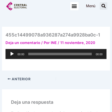
Ir
Menú
al
contenido
455c14499078a936287a274a9928ba0c-1
Deja un comentario
/ Por
INE
/
11 noviembre, 2020
Reproductor
00:00
00:00
de
audio
ANTERIOR
Deja una respuesta