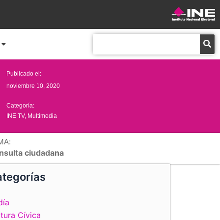
Buscar
Publicado el:
noviembre 10, 2020
Categoría:
INE TV
,
Multimedia
MA:
nsulta ciudadana
tegorías
día
tura Cívica