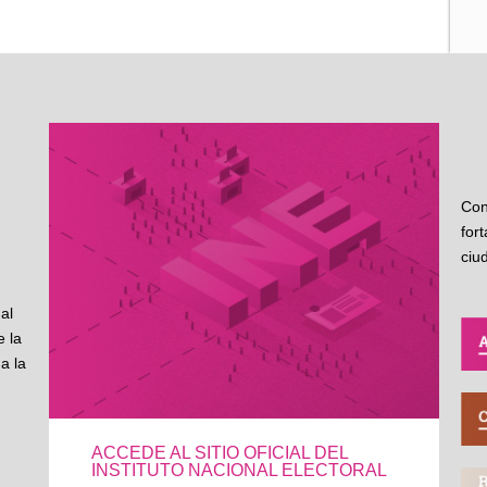
Con
for
ciu
al
 la
a la
ACCEDE AL SITIO OFICIAL DEL
INSTITUTO NACIONAL ELECTORAL