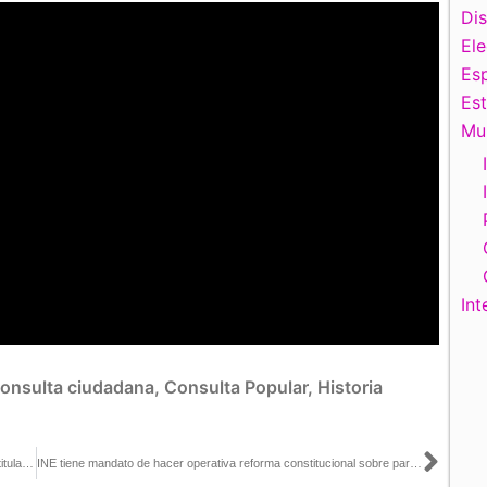
Di
El
Esp
Es
Mu
Int
onsulta ciudadana
,
Consulta Popular
,
Historia
Sigu
Artículo escrito por Carla Humphrey, Consejera Electoral del INE, titulado: «Paridad en gubernaturas», publicado en El Universal
INE tiene mandato de hacer operativa reforma constitucional sobre paridad de género: Carla Humphrey