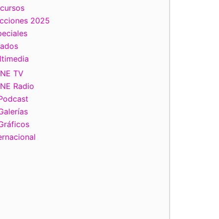
scursos
ecciones 2025
eciales
tados
ltimedia
INE TV
INE Radio
Podcast
Galerías
Gráficos
ernacional
iente