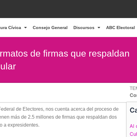
tura Cívica
Consejo General
Discursos
ABC Electoral
ormatos de firmas que respaldan
ular
TE
Co
Ca
Federal de Electores, nos cuenta acerca del proceso de
ienen más de 2.5 millones de firmas que respaldan dos
io a expresidentes.
Al 
Cul