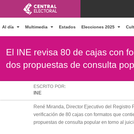
Ir
al
contenido
Al día
Multimedia
Estados
Elecciones 2025
Cul
El INE revisa 80 de cajas con f
dos propuestas de consulta pop
ESCRITO POR:
INE
René Miranda, Director Ejecutivo del Registro 
verificación de 80 cajas con formatos que cont
propuestas de consulta popular en torno al juic