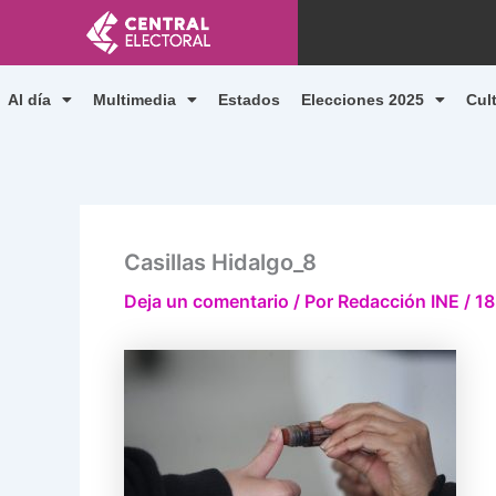
Ir
al
contenido
Al día
Multimedia
Estados
Elecciones 2025
Cul
Casillas Hidalgo_8
Deja un comentario
/ Por
Redacción INE
/
18