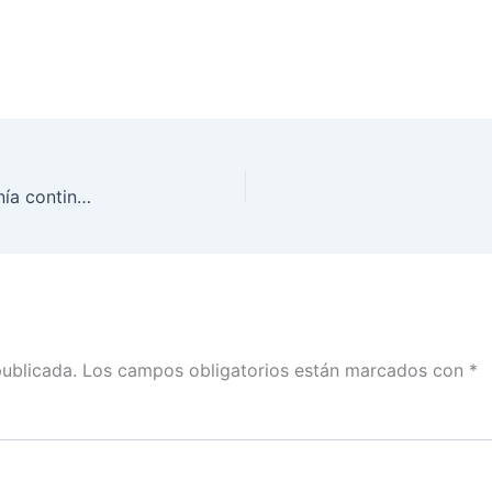
Están dadas las condiciones para que la ciudadanía continúe acudiendo a las urnas: INE Hidalgo
publicada.
Los campos obligatorios están marcados con
*