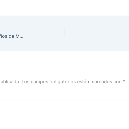
Clausura del 11° Parlamento Virtual de Niñas y Niños de México 2020
publicada.
Los campos obligatorios están marcados con
*