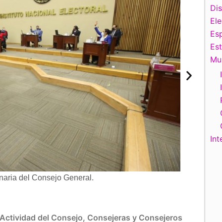
Di
El
Esp
Es
Mu
Int
naria del Consejo General.
Actividad del Consejo
,
Consejeras y Consejeros