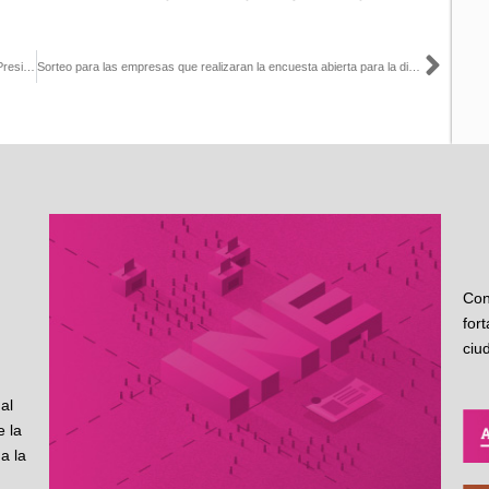
Sigu
Aprueba Consejo General realizar nueva encuesta para definir la Presidencia del partido Morena
Sorteo para las empresas que realizaran la encuesta abierta para la dirigencia de MORENA
Con
for
ciu
al
 la
a la