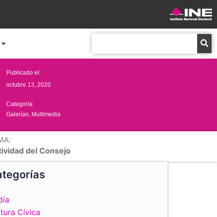
Buscar
Publicado el:
octubre 13, 2020
Categoría:
Galerías
,
Multimedia
MA:
tividad del Consejo
tegorías
día
tura Cívica