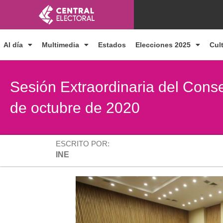
Ir
al
contenido
Al día
Multimedia
Estados
Elecciones 2025
Cul
Sesión Extraordinaria del Conse
de octubre de 2020
ESCRITO POR:
INE