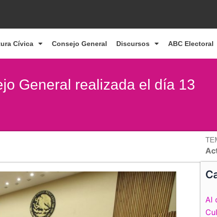
tura Cívica
Consejo General
Discursos
ABC Electoral
jo General realizada el día 13
TE
Ac
Ca
Al 
Cul