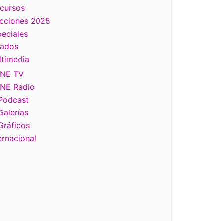
scursos
ecciones 2025
eciales
tados
ltimedia
INE TV
INE Radio
Podcast
Galerías
Gráficos
ernacional
Sesión Extraordinaria del Consejo General.