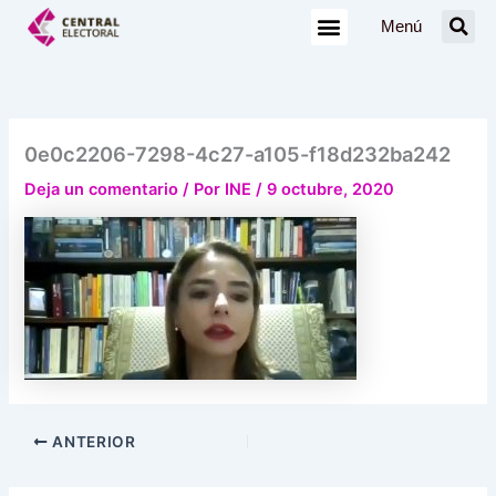
Ir
Menú
al
contenido
0e0c2206-7298-4c27-a105-f18d232ba242
Deja un comentario
/ Por
INE
/
9 octubre, 2020
ANTERIOR