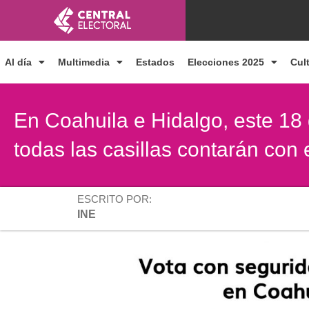
Ir
al
contenido
Al día
Multimedia
Estados
Elecciones 2025
Cul
En Coahuila e Hidalgo, este 18 
todas las casillas contarán con 
ESCRITO POR:
INE