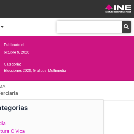
Buscar
Publicado el:
octubre 9, 2020
Categoría:
Elecciones 2020
,
Gráficos
,
Multimedia
MA:
erciaria
tegorías
día
tura Cívica