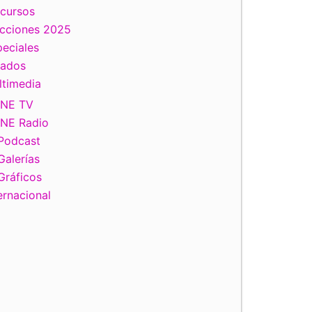
scursos
ecciones 2025
eciales
tados
ltimedia
INE TV
INE Radio
Podcast
Galerías
Gráficos
ernacional