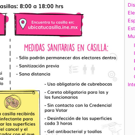
Di
El
Esp
Es
Mu
Int