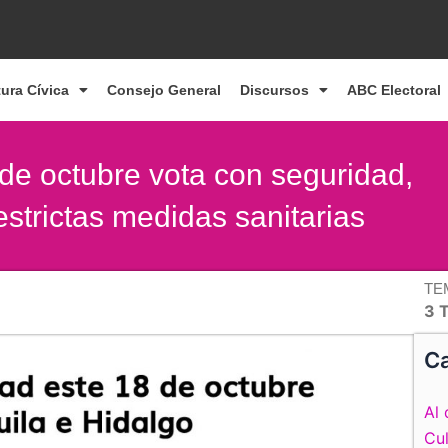
tura Cívica
Consejo General
Discursos
ABC Electoral
de octubre vota con seguridad,
estrictas medidas sanitarias
TE
3 T
Ca
Al 
Cul