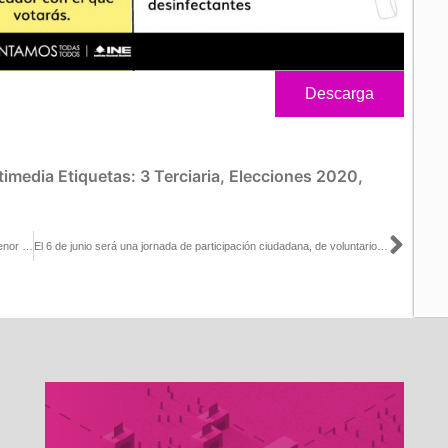
Descarga
timedia
Etiquetas:
3 Terciaria
,
Elecciones 2020
,
Sigu
Consulta para enjuiciar a expresidentes será significativamente menor de lo que cuesta una elección: Ciro Murayama
El 6 de junio será una jornada de participación ciudadana, de voluntarios, y cuando se haga la consulta popular, también tendremos que recurrir a ellos: Ciro Murayama