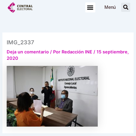
Ir
Menú
al
contenido
IMG_2337
Deja un comentario
/ Por
Redacción INE
/
15 septiembre,
2020