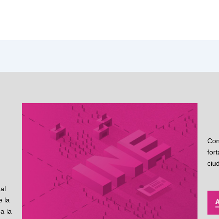
Con
for
ciu
al
 la
a la