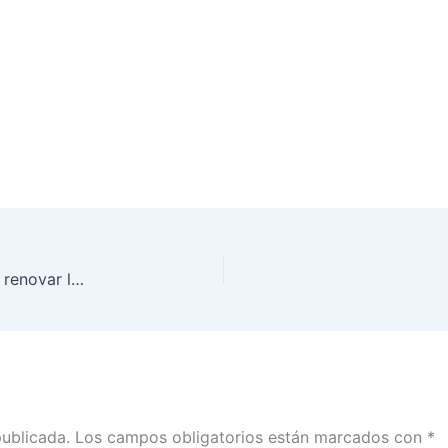
FALSO: En septiembre de 2020 vence plazo para renovar la Credencial Para Votar
publicada.
Los campos obligatorios están marcados con
*