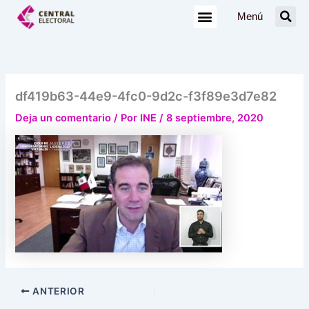
Ir
Menú
al
contenido
df419b63-44e9-4fc0-9d2c-f3f89e3d7e82
Deja un comentario
/ Por
INE
/
8 septiembre, 2020
ANTERIOR