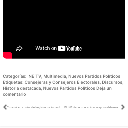
Categorías:
INE TV
,
Multimedia
,
Nuevos Partidos Políticos
Etiquetas:
Consejeras y Consejeros Electorales
,
Discursos
,
Historia destacada
,
Nuevos Partidos Políticos
Deja un
comentario
Ant
S
Yo voté en contra del registro de todas las organizaciones que solicitaron su registro como fuerza política: Lorenzo Córdova
El INE tiene que actuar responsablemente permitiendo y posibilitando el voto libre y secreto: Ciro Murayama