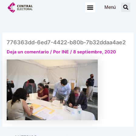
Ir
Menú
al
contenido
776363dd-6ed7-4422-b80b-7b32ddaa4ae2
Deja un comentario
/ Por
INE
/
8 septiembre, 2020