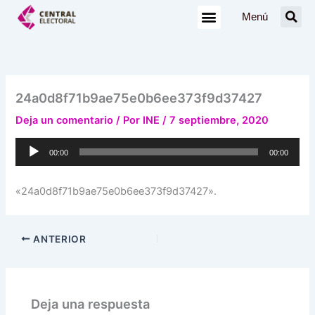
Ir
Menú
al
contenido
24a0d8f71b9ae75e0b6ee373f9d37427
Deja un comentario
/ Por
INE
/
7 septiembre, 2020
Reproductor
00:00
00:00
de
audio
«24a0d8f71b9ae75e0b6ee373f9d37427».
ANTERIOR
Deja una respuesta