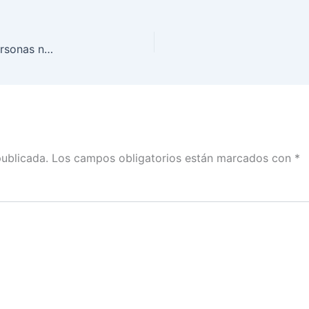
“México Libre” contaba con financiamiento de personas no identificadas en su origen: Ciro Murayama
publicada.
Los campos obligatorios están marcados con
*