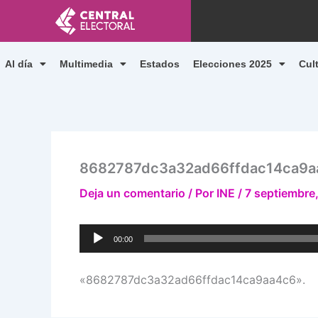
Ir
al
contenido
Al día
Multimedia
Estados
Elecciones 2025
Cul
8682787dc3a32ad66ffdac14ca9a
Deja un comentario
/ Por
INE
/
7 septiembre
Reproductor
00:00
de
audio
«8682787dc3a32ad66ffdac14ca9aa4c6».