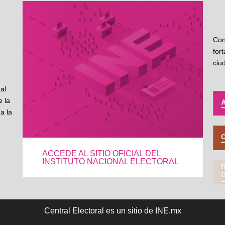
Con
for
ciu
al
 la
a la
ACCEDE AL SITIO OFICIAL DEL
INSTITUTO NACIONAL ELECTORAL
Central Electoral es un sitio de INE.mx